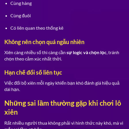
Cùng hàng
Cùng đuôi
Có liên quan theo thống kê
Không nên chọn quá ngẫu nhiên
Xiên càng nhiều số thì càng cần
sự logic và chọn lọc
, tránh
chọn theo cảm xúc nhất thời.
Hạn chế đổi số liên tục
Việc đổi bộ xiên mỗi ngày khiến bạn khó đánh giá hiệu quả
dài hạn.
Những sai lầm thường gặp khi chơi lô
xiên
Rất nhiều người thua không phải vì hình thức này khó, mà vì