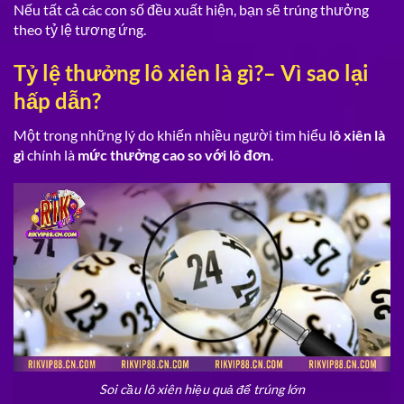
Nếu tất cả các con số đều xuất hiện, bạn sẽ trúng thưởng
theo tỷ lệ tương ứng.
Tỷ lệ thưởng lô xiên là gì?– Vì sao lại
hấp dẫn?
Một trong những lý do khiến nhiều người tìm hiểu l
ô xiên là
gì
chính là
mức thưởng cao so với lô đơn
.
Soi cầu lô xiên hiệu quả để trúng lớn