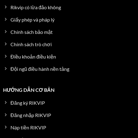
Rikvip có lừa đảo không
Giấy phép và pháp lý
Chính sách bảo mật
Chính sách trò chơi
Điều khoản điều kiện
Đội ngũ điều hành nền tảng
HƯỚNG DẪN CƠ BẢN
Đăng ký RIKVIP
Đăng nhập RIKVIP
Nạp tiền RIKVIP