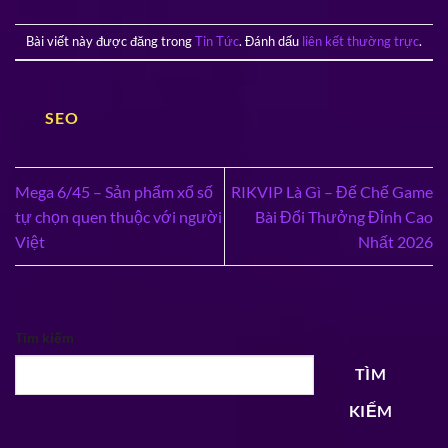
Bài viết này được đăng trong
Tin Tức
. Đánh dấu
liên kết thường trực
.
SEO
Mega 6/45 – Sản phẩm xổ số
RIKVIP Là Gì – Đế Chế Game
tự chọn quen thuộc với người
Bài Đổi Thưởng Đỉnh Cao
Việt
Nhất 2026
Tìm kiếm
TÌM
KIẾM