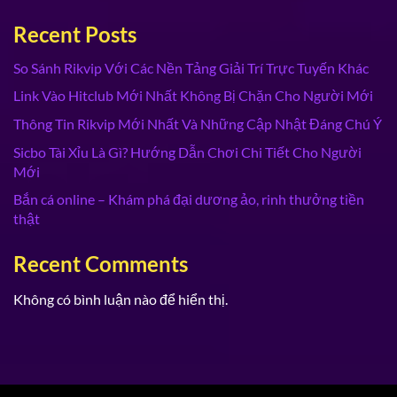
Recent Posts
So Sánh Rikvip Với Các Nền Tảng Giải Trí Trực Tuyến Khác
Link Vào Hitclub Mới Nhất Không Bị Chặn Cho Người Mới
Thông Tin Rikvip Mới Nhất Và Những Cập Nhật Đáng Chú Ý
Sicbo Tài Xỉu Là Gì? Hướng Dẫn Chơi Chi Tiết Cho Người
Mới
Bắn cá online – Khám phá đại dương ảo, rinh thưởng tiền
thật
Recent Comments
Không có bình luận nào để hiển thị.