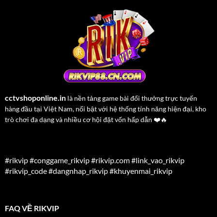
cctvshoponline.in
là nền tảng game bài đổi thưởng trực tuyến
hàng đầu tại Việt Nam, nổi bật với hệ thống tính năng hiện đại, kho
trò chơi đa dạng và nhiều cơ hội đặt vốn hấp dẫn ❤️🔥
#rikvip #conggame_rikvip #rikvip.com #link_vao_rikvip
#rikvip_code #dangnhap_rikvip #khuyenmai_rikvip
FAQ VỀ RIKVIP