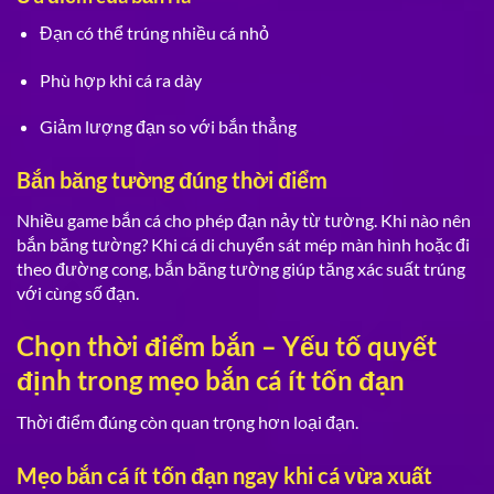
Đạn có thể trúng nhiều cá nhỏ
Phù hợp khi cá ra dày
Giảm lượng đạn so với bắn thẳng
Bắn băng tường đúng thời điểm
Nhiều game bắn cá cho phép đạn nảy từ tường. Khi nào nên
bắn băng tường? Khi cá di chuyển sát mép màn hình hoặc đi
theo đường cong, bắn băng tường giúp tăng xác suất trúng
với cùng số đạn.
Chọn thời điểm bắn – Yếu tố quyết
định trong mẹo bắn cá ít tốn đạn
Thời điểm đúng còn quan trọng hơn loại đạn.
Mẹo bắn cá ít tốn đạn
ngay khi cá vừa xuất