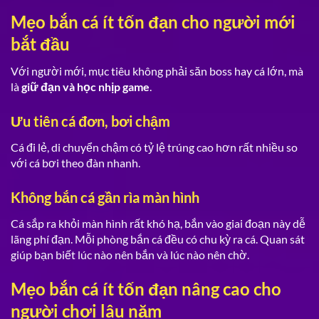
Mẹo bắn cá ít tốn đạn cho người mới
bắt đầu
Với người mới, mục tiêu không phải săn boss hay cá lớn, mà
là
giữ đạn và học nhịp game
.
Ưu tiên cá đơn, bơi chậm
Cá đi lẻ, di chuyển chậm có tỷ lệ trúng cao hơn rất nhiều so
với cá bơi theo đàn nhanh.
Không bắn cá gần rìa màn hình
Cá sắp ra khỏi màn hình rất khó hạ, bắn vào giai đoạn này dễ
lãng phí đạn. Mỗi phòng bắn cá đều có chu kỳ ra cá. Quan sát
giúp bạn biết lúc nào nên bắn và lúc nào nên chờ.
Mẹo bắn cá ít tốn đạn nâng cao cho
người chơi lâu năm