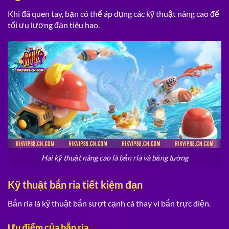
Khi đã quen tay, bạn có thể áp dụng các kỹ thuật nâng cao để
tối ưu lượng đạn tiêu hao.
Hai kỹ thuật nâng cao là bắn ria và băng tường
Kỹ thuật bắn ria tiết kiệm đạn
Bắn ria là kỹ thuật bắn sượt cạnh cá thay vì bắn trực diện.
Ưu điểm của bắn ria