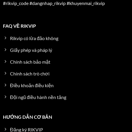
#rikvip_code #dangnhap_rikvip #khuyenmai_rikvip
FAQ VỀ RIKVIP
Rikvip có lừa đảo không
Giấy phép và pháp lý
Chính sách bảo mật
Chính sách trò chơi
Điều khoản điều kiện
Đội ngũ điều hành nền tảng
HƯỚNG DẪN CƠ BẢN
Đăng ký RIKVIP